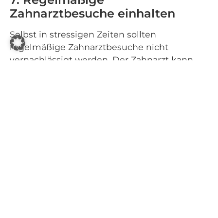
Zahnarztbesuche einhalten
Selbst in stressigen Zeiten sollten
regelmäßige Zahnarztbesuche nicht
vernachlässigt werden. Der Zahnarzt kann
frühzeitig Probleme erkennen, die sich
aufgrund von Stress entwickeln, und
geeignete Maßnahmen ergreifen. Eine
professionelle Zahnreinigung entfernt
zudem Plaque und Zahnstein, der sich trotz
gründlicher Zahnpflege ansammelt.
Patienten in Unna, Hamm, Bönen und
Umgebung sollten mindestens zweimal im
Jahr zur Kontrolle und Reinigung in unsere
Zahnarztpraxis kommen.